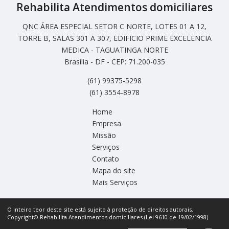
Rehabilita Atendimentos domiciliares
QNC ÁREA ESPECIAL SETOR C NORTE, LOTES 01 A 12,
TORRE B, SALAS 301 A 307, EDIFICIO PRIME EXCELENCIA
MEDICA - TAGUATINGA NORTE
Brasília - DF - CEP: 71.200-035
(61) 99375-5298
(61) 3554-8978
Home
Empresa
Missão
Serviços
Contato
Mapa do site
Mais Serviços
O inteiro teor deste site está sujeito à proteção de direitos autorais.
Copyright© Rehabilita Atendimentos domiciliares (Lei 9610 de 19/02/1998)