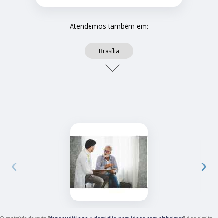
Atendemos também em:
Brasília
‹
›
O conteúdo do texto "
fonoaudiólogo a domicílio para idoso com alzheimer
" é de direito