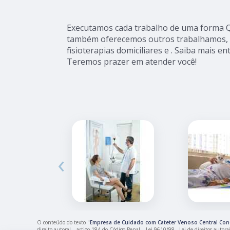
Executamos cada trabalho de uma forma Qu
também oferecemos outros trabalhamos, 
fisioterapias domiciliares e . Saiba mais 
Teremos prazer em atender você!
‹
O conteúdo do texto "
Empresa de Cuidado com Cateter Venoso Central Co
direito autoral – artigo 184 do Código Penal –
Lei 9610/98 - Lei de direitos autora