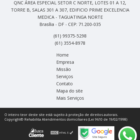
QNC ÁREA ESPECIAL SETOR C NORTE, LOTES 01 A 12,
TORRE B, SALAS 301 A 307, EDIFICIO PRIME EXCELENCIA
MEDICA - TAGUATINGA NORTE
Brasília - DF - CEP: 71.200-035
(61) 99375-5298
(61) 3554-8978
Home
Empresa
Missão
Serviços
Contato
Mapa do site
Mais Serviços
O inteiro teor deste site está sujeito à proteção de direitos autorais.
Copyright© Rehabilita Atendimentos domiciliares (Lei 9610 de 19/02/1998)