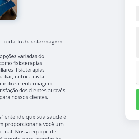
e cuidado de enfermagem
 opções variadas do
mo fisioterapias
liares, fisioterapias
iliar, nutricionista
domicílios e enfermagem
isfação dos clientes através
para nossos clientes.
s" entende que sua saúde é
m proporcionar a você um
ional. Nossa equipe de
tá pronta para atender às