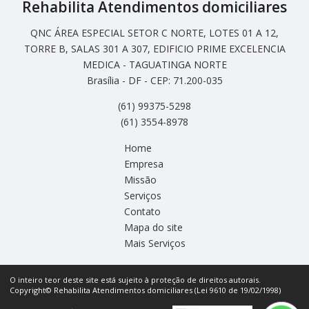
Rehabilita Atendimentos domiciliares
QNC ÁREA ESPECIAL SETOR C NORTE, LOTES 01 A 12,
TORRE B, SALAS 301 A 307, EDIFICIO PRIME EXCELENCIA
MEDICA - TAGUATINGA NORTE
Brasília - DF - CEP: 71.200-035
(61) 99375-5298
(61) 3554-8978
Home
Empresa
Missão
Serviços
Contato
Mapa do site
Mais Serviços
O inteiro teor deste site está sujeito à proteção de direitos autorais.
Copyright© Rehabilita Atendimentos domiciliares (Lei 9610 de 19/02/1998)