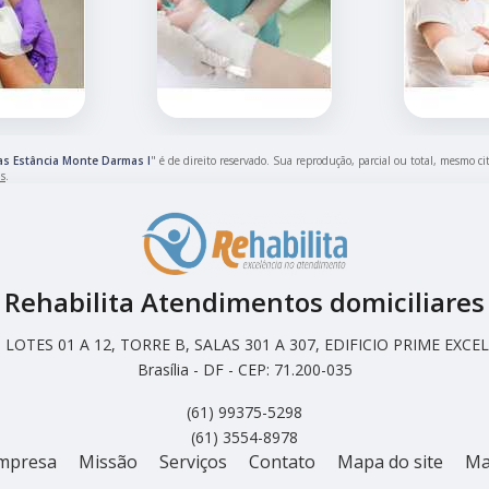
as Estância Monte Darmas I
" é de direito reservado. Sua reprodução, parcial ou total, mesmo c
is
.
Rehabilita Atendimentos domiciliares
LOTES 01 A 12, TORRE B, SALAS 301 A 307, EDIFICIO PRIME EX
Brasília - DF - CEP: 71.200-035
(61) 99375-5298
(61) 3554-8978
mpresa
Missão
Serviços
Contato
Mapa do site
Ma