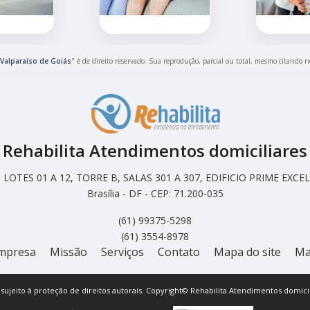
Valparaíso de Goiás
" é de direito reservado. Sua reprodução, parcial ou total, mesmo citando n
Rehabilita Atendimentos domiciliares
LOTES 01 A 12, TORRE B, SALAS 301 A 307, EDIFICIO PRIME EX
Brasília - DF - CEP: 71.200-035
(61) 99375-5298
(61) 3554-8978
mpresa
Missão
Serviços
Contato
Mapa do site
Ma
á sujeito à proteção de direitos autorais. Copyright© Rehabilita Atendimentos domicil