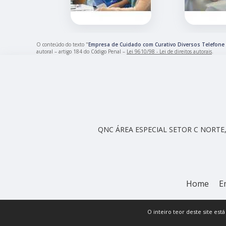
O conteúdo do texto "
Empresa de Cuidado com Curativo Diversos Telefone 
autoral – artigo 184 do Código Penal –
Lei 9610/98 - Lei de direitos autorais
.
QNC ÁREA ESPECIAL SETOR C NORTE, 
Home
E
O inteiro teor deste site est