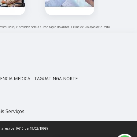
ossos links, é proibida sem a autorização do autor. Crime de violação de direito
CELENCIA MEDICA - TAGUATINGA NORTE
is Serviços
iares (Lei 9610 de 19/02/1998)