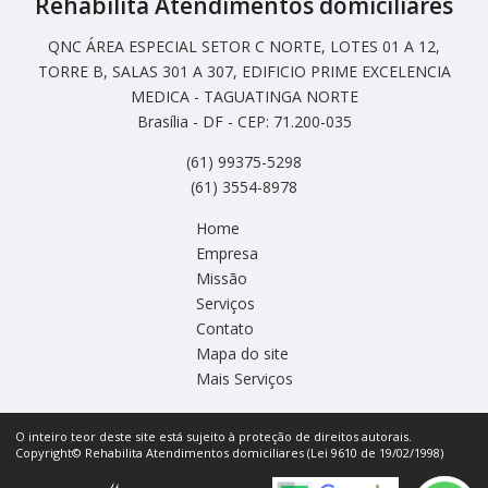
Rehabilita Atendimentos domiciliares
QNC ÁREA ESPECIAL SETOR C NORTE, LOTES 01 A 12,
TORRE B, SALAS 301 A 307, EDIFICIO PRIME EXCELENCIA
MEDICA - TAGUATINGA NORTE
Brasília - DF - CEP: 71.200-035
(61) 99375-5298
(61) 3554-8978
Home
Empresa
Missão
Serviços
Contato
Mapa do site
Mais Serviços
O inteiro teor deste site está sujeito à proteção de direitos autorais.
Copyright© Rehabilita Atendimentos domiciliares (Lei 9610 de 19/02/1998)