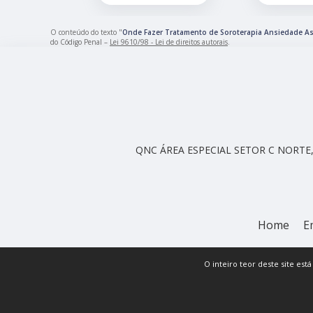
O conteúdo do texto "
Onde Fazer Tratamento de Soroterapia Ansiedade As
do Código Penal –
Lei 9610/98 - Lei de direitos autorais
.
QNC ÁREA ESPECIAL SETOR C NORTE, 
Home
E
O inteiro teor deste site est