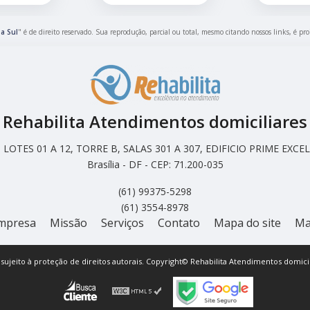
a Sul
" é de direito reservado. Sua reprodução, parcial ou total, mesmo citando nossos links, é pro
Rehabilita Atendimentos domiciliares
LOTES 01 A 12, TORRE B, SALAS 301 A 307, EDIFICIO PRIME EX
Brasília - DF - CEP: 71.200-035
(61) 99375-5298
(61) 3554-8978
mpresa
Missão
Serviços
Contato
Mapa do site
Ma
á sujeito à proteção de direitos autorais. Copyright© Rehabilita Atendimentos domicil