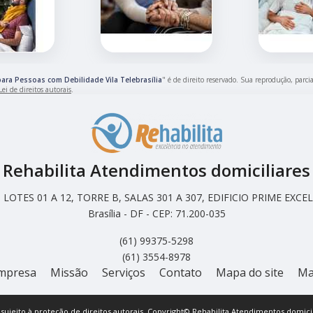
para Pessoas com Debilidade Vila Telebrasília
" é de direito reservado. Sua reprodução, parci
ei de direitos autorais
.
Rehabilita Atendimentos domiciliares
LOTES 01 A 12, TORRE B, SALAS 301 A 307, EDIFICIO PRIME EX
Brasília - DF - CEP: 71.200-035
(61) 99375-5298
(61) 3554-8978
mpresa
Missão
Serviços
Contato
Mapa do site
Ma
á sujeito à proteção de direitos autorais. Copyright© Rehabilita Atendimentos domicil