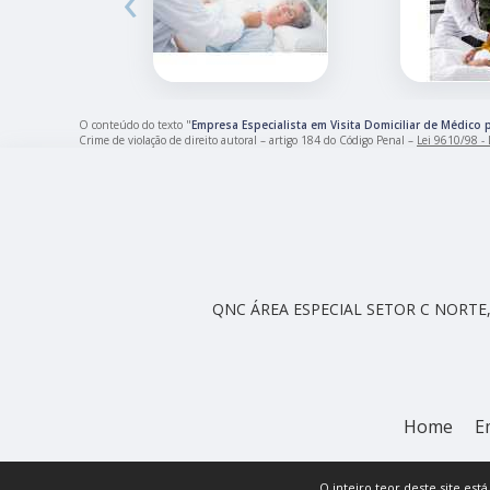
‹
O conteúdo do texto "
Empresa Especialista em Visita Domiciliar de Médico 
Crime de violação de direito autoral – artigo 184 do Código Penal –
Lei 9610/98 - L
QNC ÁREA ESPECIAL SETOR C NORTE, 
Home
E
O inteiro teor deste site est