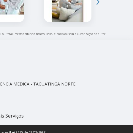
›
al ou total, mesmo citando nossos links, é proibida sem a autorização do autor.
CELENCIA MEDICA - TAGUATINGA NORTE
is Serviços
iares (Lei 9610 de 19/02/1998)