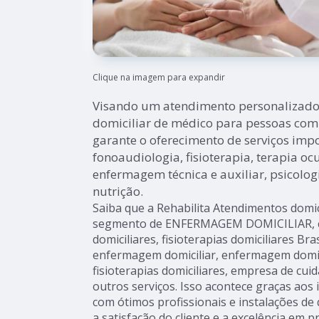
Clique na imagem para expandir
Visando um atendimento personalizado,
domiciliar de médico para pessoas com
garante o oferecimento de serviços imp
fonoaudiologia, fisioterapia, terapia ocu
enfermagem técnica e auxiliar, psicolo
nutrição.
Saiba que a Rehabilita Atendimentos domic
segmento de ENFERMAGEM DOMICILIAR, co
domiciliares, fisioterapias domiciliares Bras
enfermagem domiciliar, enfermagem domic
fisioterapias domiciliares, empresa de cu
outros serviços. Isso acontece graças ao
com ótimos profissionais e instalações d
a satisfação do cliente e a excelência em p