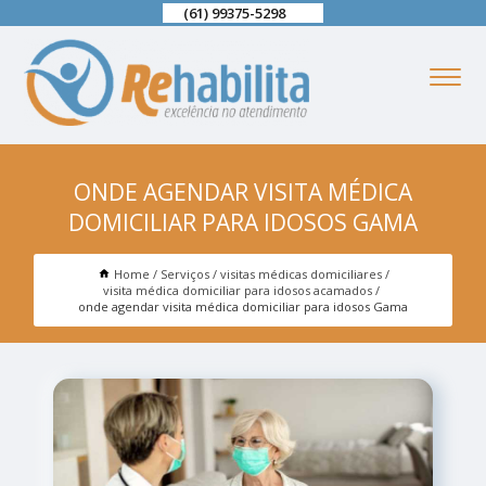
(61) 99375-5298
ONDE AGENDAR VISITA MÉDICA
DOMICILIAR PARA IDOSOS GAMA
Home
Serviços
visitas médicas domiciliares
visita médica domiciliar para idosos acamados
onde agendar visita médica domiciliar para idosos Gama