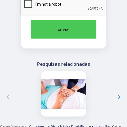
Enviar
Pesquisas relacionadas
‹
›
O conteúdo do texto "
Onde Agendar Visita Médica Domiciliar para Idosos Gama
" é de