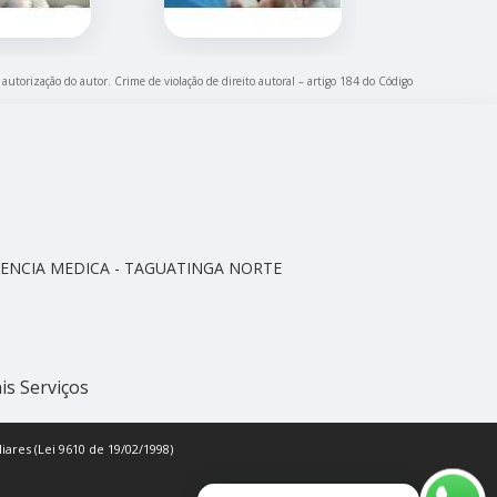
 autorização do autor. Crime de violação de direito autoral – artigo 184 do Código
CELENCIA MEDICA - TAGUATINGA NORTE
is Serviços
iares (Lei 9610 de 19/02/1998)