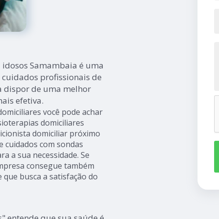
ara idosos Samambaia é uma
 cuidados profissionais de
sa dispor de uma melhor
is efetiva.
domiciliares você pode achar
sioterapias domiciliares
ricionista domiciliar próximo
 de cuidados com sondas
ra a sua necessidade. Se
 empresa consegue também
 que busca a satisfação do
s" entende que sua saúde é