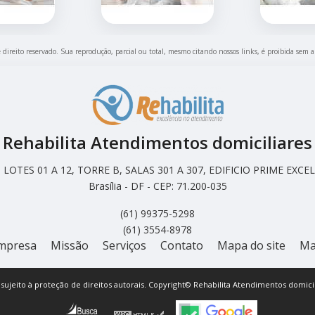
e direito reservado. Sua reprodução, parcial ou total, mesmo citando nossos links, é proibida sem a
Rehabilita Atendimentos domiciliares
LOTES 01 A 12, TORRE B, SALAS 301 A 307, EDIFICIO PRIME EX
Brasília - DF - CEP: 71.200-035
(61) 99375-5298
(61) 3554-8978
mpresa
Missão
Serviços
Contato
Mapa do site
Ma
á sujeito à proteção de direitos autorais. Copyright© Rehabilita Atendimentos domicil