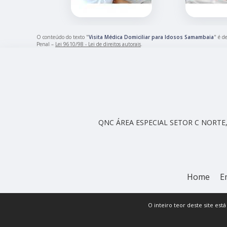
O conteúdo do texto "
Visita Médica Domiciliar para Idosos Samambaia
" é d
Penal –
Lei 9610/98 - Lei de direitos autorais
.
QNC ÁREA ESPECIAL SETOR C NORTE, 
Home
E
O inteiro teor deste site est