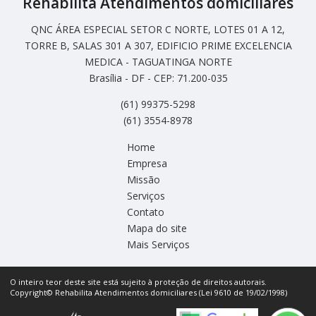
Rehabilita Atendimentos domiciliares
QNC ÁREA ESPECIAL SETOR C NORTE, LOTES 01 A 12,
TORRE B, SALAS 301 A 307, EDIFICIO PRIME EXCELENCIA
MEDICA - TAGUATINGA NORTE
Brasília - DF - CEP: 71.200-035
(61) 99375-5298
(61) 3554-8978
Home
Empresa
Missão
Serviços
Contato
Mapa do site
Mais Serviços
O inteiro teor deste site está sujeito à proteção de direitos autorais.
Copyright© Rehabilita Atendimentos domiciliares (Lei 9610 de 19/02/1998)