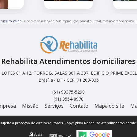
Cruzeiro Velho
" é de direito reservado. Sua reprodução, parcial ou total, mesmo citando nossos li
Rehabilita Atendimentos domiciliares
LOTES 01 A 12, TORRE B, SALAS 301 A 307, EDIFICIO PRIME EX
Brasília - DF - CEP: 71.200-035
(61) 99375-5298
(61) 3554-8978
mpresa
Missão
Serviços
Contato
Mapa do site
Ma
á sujeito à proteção de direitos autorais. Copyright© Rehabilita Atendimentos domicil