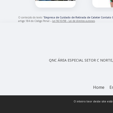
O conteúdo do texto "
Empresa de Cuidado de Retirada de Cateter Contato 
artigo 184 do Código Penal –
Lei 9610/98 - Lei de direitos autorais
.
QNC ÁREA ESPECIAL SETOR C NORTE, 
Home
E
O inteiro teor deste site est