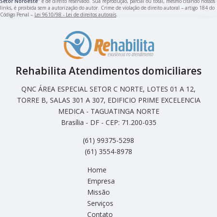
Setor Noroeste
" é de direito reservado. Sua reprodução, parcial ou total, mesmo citando nossos
links, é proibida sem a autorização do autor. Crime de violação de direito autoral – artigo 184 do
Código Penal –
Lei 9610/98 - Lei de direitos autorais
.
Rehabilita Atendimentos domiciliares
QNC ÁREA ESPECIAL SETOR C NORTE, LOTES 01 A 12,
TORRE B, SALAS 301 A 307, EDIFICIO PRIME EXCELENCIA
MEDICA - TAGUATINGA NORTE
Brasília - DF - CEP: 71.200-035
(61) 99375-5298
(61) 3554-8978
Home
Empresa
Missão
Serviços
Contato