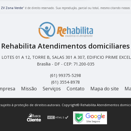
s ZV Zona Verde
" é de direito reservado. Sua reprodução, parcial ou total, mesmo citando nossos 
Rehabilita Atendimentos domiciliares
LOTES 01 A 12, TORRE B, SALAS 301 A 307, EDIFICIO PRIME EX
Brasília - DF - CEP: 71.200-035
(61) 99375-5298
(61) 3554-8978
mpresa
Missão
Serviços
Contato
Mapa do site
Ma
á sujeito à proteção de direitos autorais. Copyright© Rehabilita Atendimentos domicil