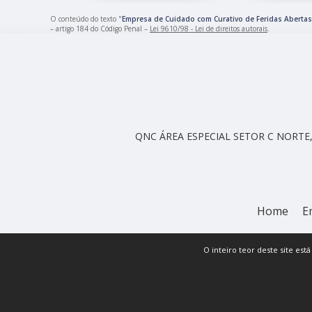
O conteúdo do texto "
Empresa de Cuidado com Curativo de Feridas Aberta
– artigo 184 do Código Penal –
Lei 9610/98 - Lei de direitos autorais
.
QNC ÁREA ESPECIAL SETOR C NORTE, 
Home
E
O inteiro teor deste site est